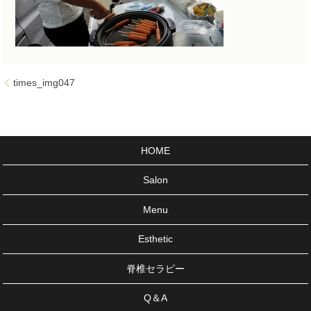
times_img047
HOME
Salon
Menu
Esthetic
脊椎セラピー
Q＆A