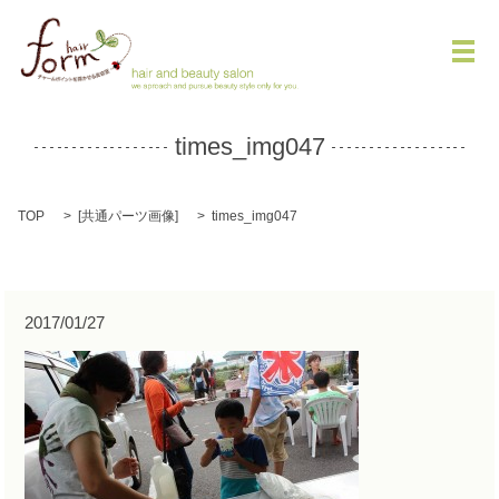
メ
times_img047
TOP
[
共通パーツ画像
]
times_img047
2017/01/27