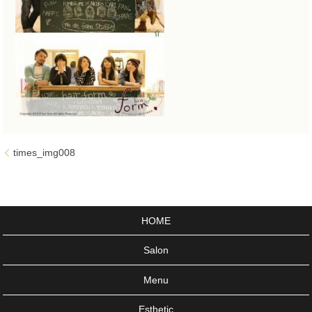
times_img008
HOME
Salon
Menu
Esthetic