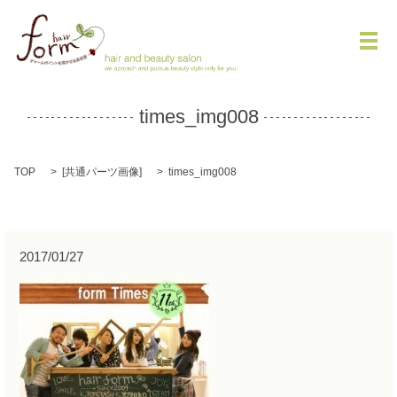
メ
times_img008
TOP
[
共通パーツ画像
]
times_img008
2017/01/27