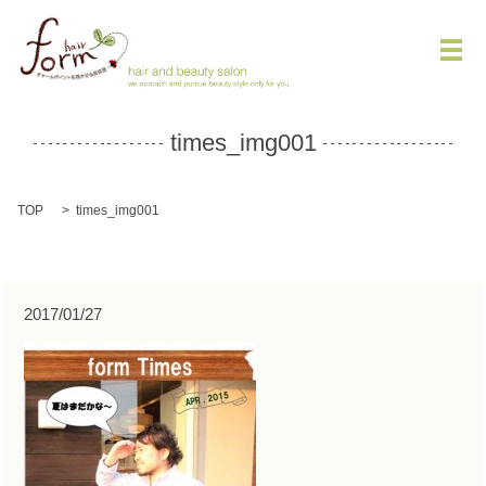
メ
times_img001
TOP
times_img001
2017/01/27