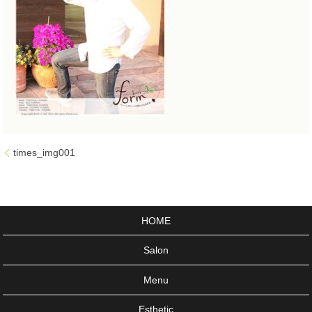
times_img001
HOME
Salon
Menu
Esthetic