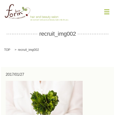
メ
recruit_img002
TOP
recruit_img002
2017/01/27