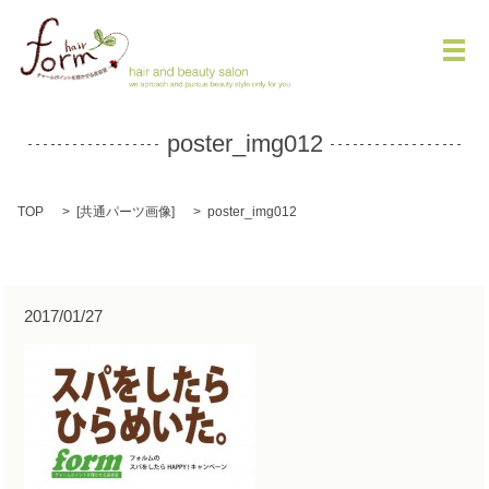
メ
poster_img012
TOP
[
共通パーツ画像
]
poster_img012
2017/01/27