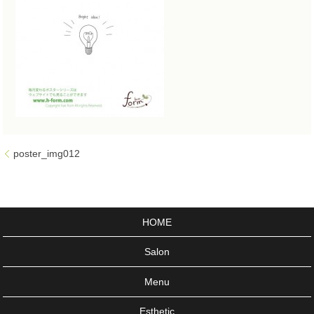
poster_img012
HOME
Salon
Menu
Esthetic