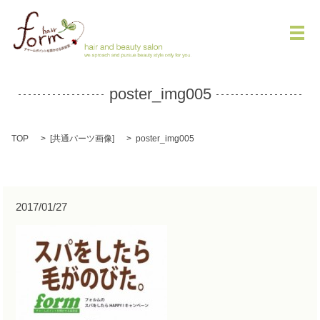
メ
poster_img005
TOP
[
共通パーツ画像
]
poster_img005
2017/01/27