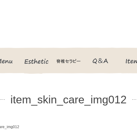
Menu
Esthetic
脊椎セラピー
Q＆A
item_skin_care_img012
care_img012