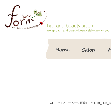
HOME
Salon
TOP
[
フリーページ画像
]
item_skin_