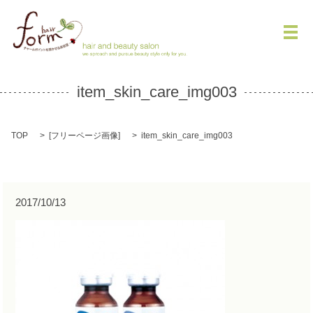
メ
item_skin_care_img003
TOP
[
フリーページ画像
]
item_skin_care_img003
2017/10/13