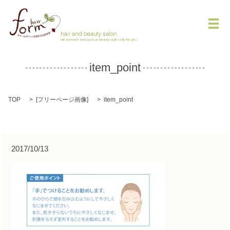
メ
item_point
TOP
[
フリーページ画像
]
item_point
2017/10/13