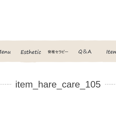
Menu
Esthetic
脊椎セラピー
Q＆A
item_hare_care_105