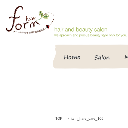
HOME
Salon
TOP
item_hare_care_105