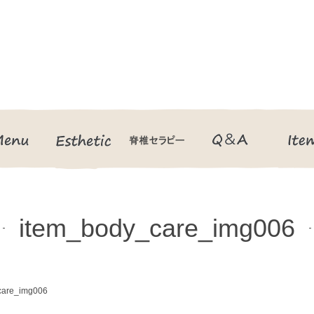
Menu
Esthetic
脊椎セラピー
Q＆A
item_body_care_img006
care_img006