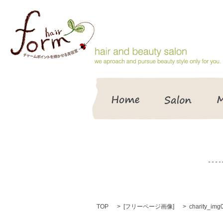
HOME
Salon
TOP
[
フリーページ画像
]
charity_img