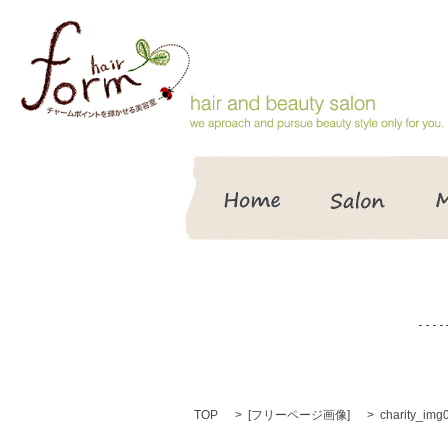
HOME
Salon
TOP
[
フリーページ画像
]
charity_img