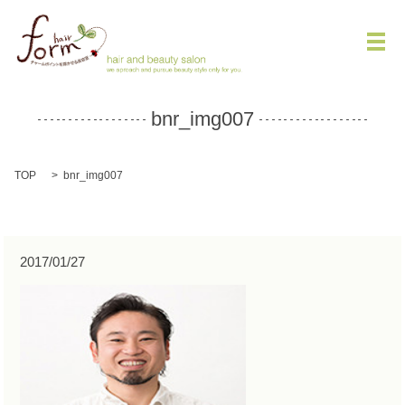
メ
bnr_img007
TOP
bnr_img007
2017/01/27