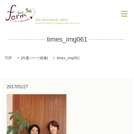
メ
times_img061
TOP
[
共通パーツ画像
]
times_img061
2017/01/27