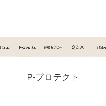
Menu
Esthetic
脊椎セラピー
Q＆A
P-プロテクト