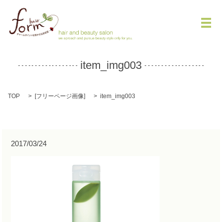
メ
item_img003
TOP
[
フリーページ画像
]
item_img003
2017/03/24