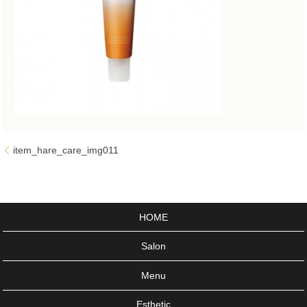
item_hare_care_img011
HOME
Salon
Menu
Esthetic